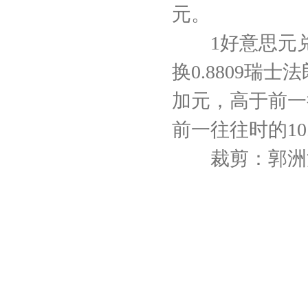
元。
1好意思元兑换1
换0.8809瑞士
加元，高于前一往
前一往往时的10
裁剪：郭洲