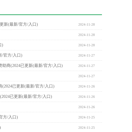
新(最新/官方/入口)
2024-11-28
2024-11-28
口)
2024-11-28
/官方/入口)
2024-11-27
2024已更新(最新/官方/入口)
2024-11-27
)
2024-11-27
24已更新(最新/官方/入口)
2024-11-26
24已更新(最新/官方/入口)
2024-11-26
2024-11-26
官方/入口)
2024-11-25
)
2024-11-25